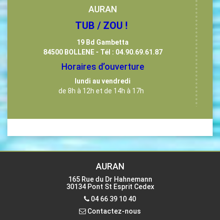
AURAN
TUB / ZOU !
19 Bd Gambetta
84500 BOLLENE - Tél : 04.90.69.61.87
Horaires d’ouverture
lundi au vendredi
de 8h à 12h et de 14h à 17h
Siège Social : CARS AURAN
165 Rue du Dr Hahnemann
30134 PONT ST ESPRIT CEDEX
Téléphone
04 66 39 10 40 -
AURAN
Fax
09 72 23 40 10
165 Rue du Dr Hahnemann
30134 Pont St Esprit Cedex
Contactez-nous
04 66 39 10 40
Contactez-nous