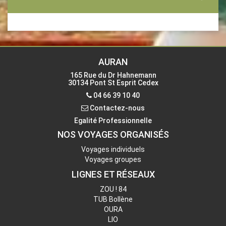
Siège Social : CARS AURAN
165 Rue du Dr Hahnemann
30134 PONT ST ESPRIT CEDEX
Téléphone
04 66 39 10 40 -
AURAN
Fax
09 72 23 40 10
165 Rue du Dr Hahnemann
30134 Pont St Esprit Cedex
Contactez-nous
04 66 39 10 40
Contactez-nous
Egalité Professionnelle
NOS VOYAGES ORGANISÉS
Voyages individuels
Voyages groupes
LIGNES ET RÉSEAUX
ZOU ! 84
TUB Bollène
OURA
LIO