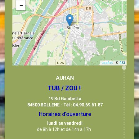
−
Leaflet
| ©
RSI
AURAN
TUB / ZOU !
19 Bd Gambetta
84500 BOLLENE - Tél : 04.90.69.61.87
Horaires d’ouverture
lundi au vendredi
de 8h à 12h et de 14h à 17h