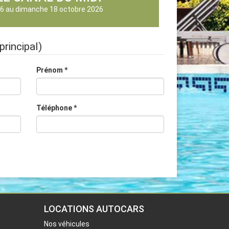
26
au
dimanche 18 octobre 2026
principal)
Prénom
*
Téléphone
*
LOCATIONS AUTOCARS
Nos véhicules