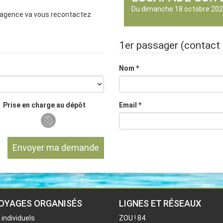
Du
dimanche 18 octobre 20
e agence va vous recontactez.
1er
passager
(contact 
Nom
*
Prise en charge au dépôt
Email
*
Envoyer ma demande
OYAGES ORGANISÉS
LIGNES ET RÉSEAUX
individuels
ZOU ! 84