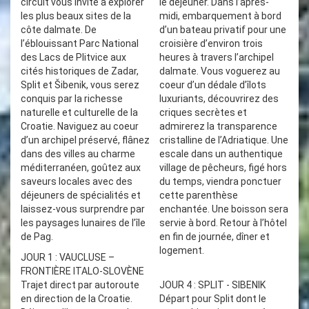
circuit vous invite à explorer
le déjeuner. Dans l’après-
les plus beaux sites de la
midi, embarquement à bord
côte dalmate. De
d’un bateau privatif pour une
l’éblouissant Parc National
croisière d’environ trois
des Lacs de Plitvice aux
heures à travers l’archipel
cités historiques de Zadar,
dalmate. Vous voguerez au
Split et Šibenik, vous serez
coeur d’un dédale d’îlots
conquis par la richesse
luxuriants, découvrirez des
naturelle et culturelle de la
criques secrètes et
Croatie. Naviguez au coeur
admirerez la transparence
d’un archipel préservé, flânez
cristalline de l’Adriatique. Une
dans des villes au charme
escale dans un authentique
méditerranéen, goûtez aux
village de pêcheurs, figé hors
saveurs locales avec des
du temps, viendra ponctuer
déjeuners de spécialités et
cette parenthèse
laissez-vous surprendre par
enchantée. Une boisson sera
les paysages lunaires de l’île
servie à bord. Retour à l’hôtel
de Pag.
en fin de journée, dîner et
logement.
JOUR 1 : VAUCLUSE –
FRONTIÈRE ITALO-SLOVÈNE
Trajet direct par autoroute
JOUR 4 : SPLIT - SIBENIK
en direction de la Croatie.
Départ pour Split dont le