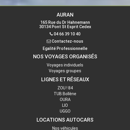
165 Rue du Dr Hahnemann
30134 PONT ST ESPRIT CEDEX
Téléphone
04 66 39 10 40 -
AURAN
Fax
09 72 23 40 10
165 Rue du Dr Hahnemann
30134 Pont St Esprit Cedex
Contactez-nous
04 66 39 10 40
Contactez-nous
Egalité Professionnelle
NOS VOYAGES ORGANISÉS
Voyages individuels
Voyages groupes
LIGNES ET RÉSEAUX
ZOU ! 84
TUB Bollène
OURA
LIO
UGGO
LOCATIONS AUTOCARS
Nos véhicules