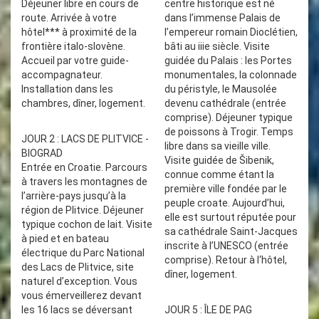
Déjeuner libre en cours de
centre historique est né
route. Arrivée à votre
dans l’immense Palais de
hôtel*** à proximité de la
l’empereur romain Dioclétien,
frontière italo-slovène.
bâti au iiie siècle. Visite
Accueil par votre guide-
guidée du Palais : les Portes
accompagnateur.
monumentales, la colonnade
Installation dans les
du péristyle, le Mausolée
chambres, dîner, logement.
devenu cathédrale (entrée
comprise). Déjeuner typique
de poissons à Trogir. Temps
JOUR 2 : LACS DE PLITVICE -
libre dans sa vieille ville.
BIOGRAD
Visite guidée de Šibenik,
Entrée en Croatie. Parcours
connue comme étant la
à travers les montagnes de
première ville fondée par le
l’arrière-pays jusqu’à la
peuple croate. Aujourd’hui,
région de Plitvice. Déjeuner
elle est surtout réputée pour
typique cochon de lait. Visite
sa cathédrale Saint-Jacques
à pied et en bateau
inscrite à l’UNESCO (entrée
électrique du Parc National
comprise). Retour à l‘hôtel,
des Lacs de Plitvice, site
dîner, logement.
naturel d’exception. Vous
vous émerveillerez devant
les 16 lacs se déversant
JOUR 5 : ÎLE DE PAG