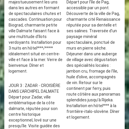
majestueusement les uns
Départ pour l’île de Pag,
dans les autres en formant
accessible par un pont.
de spectaculaires chutes et
Découverte de la ville de Pag,
cascades. Continuation pour
charmante cité Renaissance
Biograd, charmante petite
réputée pour sa dentelle et
ville Dalmate faisant face à
ses salines. Traversée d’un
une multitude d’îlots
paysage minéral
verdoyants. Installation pour
spectaculaire, ponctué de
3 nuits en hôtel***/****
murs en pierre sèche.
idéalement situé en centre-
Déjeuner dans une auberge
ville et face à la mer. Verre de
de village avec dégustation
bienvenue. Dîner et
des spécialités locales :
logement.
jambon cru, fromage de l’île,
huile d’olive, accompagnés
de vin. Retour sur le
JOUR 3 : ZADAR - CROISIÈRE
continent par ferry, puis
DANS L’ARCHIPEL DALMATE
route côtière aux panoramas
Départ pour Zadar, ville
splendides jusqu’à Rijeka.
emblématique de la côte
Installation en hôtel*** à la
dalmate, réputée pour son
frontière-italo-slovène. Dîner
centre historique
et logement.
exceptionnel, lové sur une
presqu’île. Visite guidée des