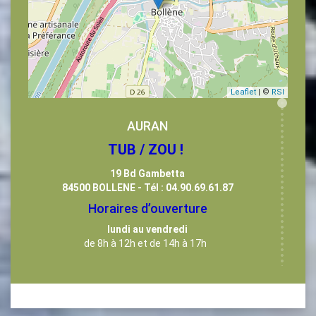
Leaflet
| ©
RSI
AURAN
TUB / ZOU !
19 Bd Gambetta
84500 BOLLENE - Tél : 04.90.69.61.87
Horaires d’ouverture
lundi au vendredi
de 8h à 12h et de 14h à 17h
Siège Social : CARS AURAN