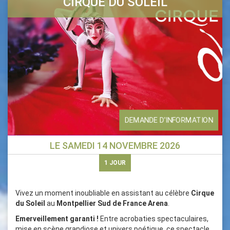
CIRQUE DU SOLEIL
DEMANDE D'INFORMATION
LE
SAMEDI 14 NOVEMBRE 2026
1
JOUR
Vivez un moment inoubliable en assistant au célèbre
Cirque
du Soleil
au
Montpellier Sud de France Arena
.
Emerveillement garanti !
Entre acrobaties spectaculaires,
mise en scène grandiose et univers poétique, ce spectacle