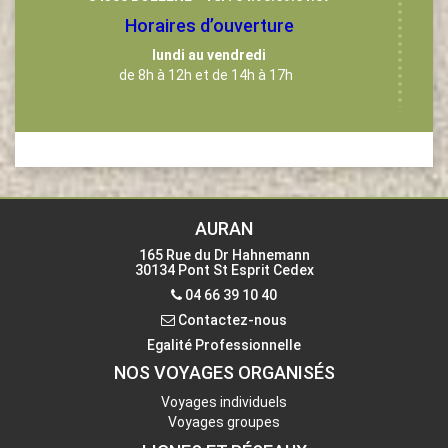
Horaires d’ouverture
lundi au vendredi
de 8h à 12h et de 14h à 17h
Siège Social : CARS AURAN
165 Rue du Dr Hahnemann
30134 PONT ST ESPRIT CEDEX
Téléphone
04 66 39 10 40 -
AURAN
Fax
09 72 23 40 10
165 Rue du Dr Hahnemann
30134 Pont St Esprit Cedex
Contactez-nous
04 66 39 10 40
Contactez-nous
Egalité Professionnelle
NOS VOYAGES ORGANISÉS
Voyages individuels
Voyages groupes