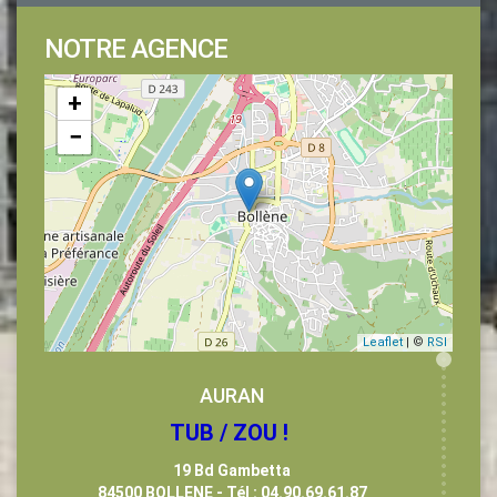
NOTRE AGENCE
+
−
Leaflet
| ©
RSI
AURAN
TUB / ZOU !
19 Bd Gambetta
84500 BOLLENE - Tél : 04.90.69.61.87