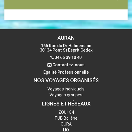
Siège Social : CARS AURAN
165 Rue du Dr Hahnemann
30134 PONT ST ESPRIT CEDEX
Téléphone
04 66 39 10 40 -
AURAN
Fax
09 72 23 40 10
165 Rue du Dr Hahnemann
30134 Pont St Esprit Cedex
Contactez-nous
04 66 39 10 40
Contactez-nous
Egalité Professionnelle
NOS VOYAGES ORGANISÉS
Voyages individuels
Voyages groupes
LIGNES ET RÉSEAUX
ZOU ! 84
TUB Bollène
OURA
LIO