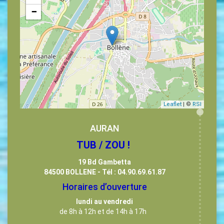
−
Leaflet
| ©
RSI
AURAN
TUB / ZOU !
19 Bd Gambetta
84500 BOLLENE - Tél : 04.90.69.61.87
Horaires d’ouverture
lundi au vendredi
de 8h à 12h et de 14h à 17h