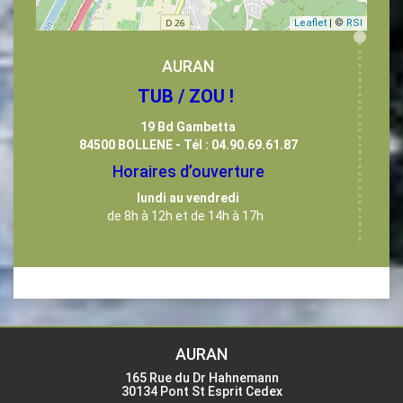
Leaflet
| ©
RSI
AURAN
TUB / ZOU !
19 Bd Gambetta
84500 BOLLENE - Tél : 04.90.69.61.87
Horaires d’ouverture
lundi au vendredi
de 8h à 12h et de 14h à 17h
Siège Social : CARS AURAN
165 Rue du Dr Hahnemann
30134 PONT ST ESPRIT CEDEX
Téléphone
04 66 39 10 40 -
AURAN
Fax
09 72 23 40 10
165 Rue du Dr Hahnemann
30134 Pont St Esprit Cedex