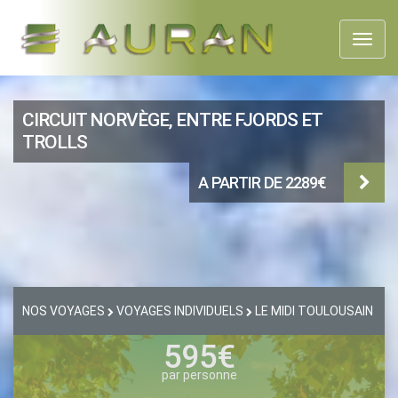
Toggl
naviga
CIRCUIT NORVÈGE, ENTRE FJORDS ET
TROLLS
A PARTIR DE 2289€
NOS VOYAGES
VOYAGES INDIVIDUELS
LE MIDI TOULOUSAIN
595€
par personne