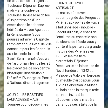
en direction de la région de
JOUR 3 : JOURNÉE
Toulouse. Déjeuner. L’après-
ARTISANAT
midi, visite guidée de
Le matin, découverte
Toulouse, la ville rose dotée
accompagnée des Forges de
d’un patrimoine d’une
Pyrène : aux portes de Foix, il
exceptionnelle richesse
était un village « inoublié ».
héritée du Moyen Âge et de
L’odeur du pain, le chant de
la Renaissance. Vous
l’enclume ou encore le son
pourrez admirer le Capitole
de cloche de l’école vous y
l’emblématique Hôtel de Ville
content la petite et la grande
construit pour les Capitouls
histoire des Pyrénées en
au xiie siècle, la basilique
1900 et les métiers
Saint-Sernin, chef-d’oeuvre
d’autrefois. Déjeuner.
de l’art roman, les ruelles et
Découverte de la bastide de
les placettes de son centre
Revel fondée en 1342 par
historique. Installation à
Philippe de Valois et berceau
l’hôtel*** l’Auberge du Pastel
du meuble d’art depuis Louis
à Nailloux, dîner et logement.
XIV. Puis direction le Musée
du bois et de la marqueterie
JOUR 2 : LES BASTIDES
qui vous invite à la
LAURAGAISES – ALBI
découverte de la matière
Journée pour découvrir les
dans tous ses états : de la