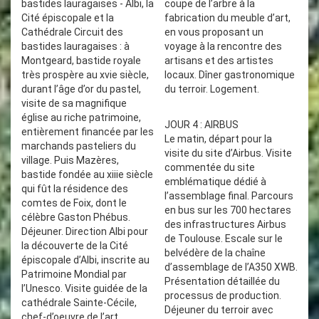
bastides lauragaises - Albi, la
coupe de l’arbre à la
Cité épiscopale et la
fabrication du meuble d’art,
Cathédrale Circuit des
en vous proposant un
bastides lauragaises : à
voyage à la rencontre des
Montgeard, bastide royale
artisans et des artistes
très prospère au xvie siècle,
locaux. Dîner gastronomique
durant l’âge d’or du pastel,
du terroir. Logement.
visite de sa magnifique
église au riche patrimoine,
JOUR 4 : AIRBUS
entièrement financée par les
Le matin, départ pour la
marchands pasteliers du
visite du site d’Airbus. Visite
village. Puis Mazères,
commentée du site
bastide fondée au xiiie siècle
emblématique dédié à
qui fût la résidence des
l’assemblage final. Parcours
comtes de Foix, dont le
en bus sur les 700 hectares
célèbre Gaston Phébus.
des infrastructures Airbus
Déjeuner. Direction Albi pour
de Toulouse. Escale sur le
la découverte de la Cité
belvédère de la chaîne
épiscopale d’Albi, inscrite au
d’assemblage de l’A350 XWB.
Patrimoine Mondial par
Présentation détaillée du
l’Unesco. Visite guidée de la
processus de production.
cathédrale Sainte-Cécile,
Déjeuner du terroir avec
chef-d’oeuvre de l’art